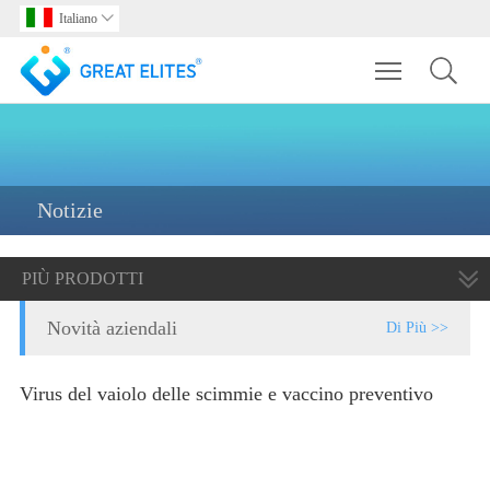
Italiano

Toggle main m
Notizie
PIÙ PRODOTTI
Novità aziendali
Di Più >>
Virus del vaiolo delle scimmie e vaccino preventivo