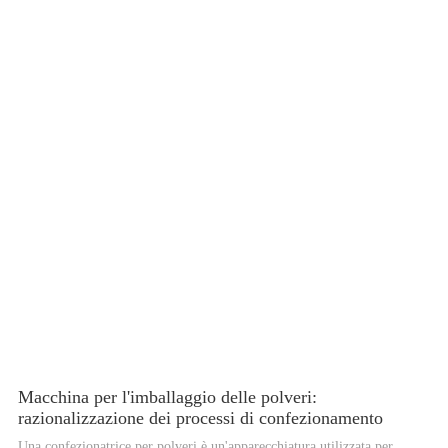
confezionatrice per bustine.
Macchina per l'imballaggio delle polveri:
razionalizzazione dei processi di confezionamento
Una confezionatrice per polveri è un'apparecchiatura utilizzata per