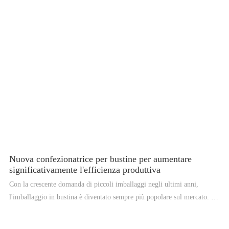
rende ideali per le aziende con spazio limitato o che richiedono un
confezionamento frequente di prodotti di piccole dimensioni. Sono
inoltre versatili e possono essere utilizzate per confezionare un'ampia
gamma di prodotti, inclusi alimenti, prodotti farmaceutici e cosmetici.
Nuova confezionatrice per bustine per aumentare
significativamente l'efficienza produttiva
Con la crescente domanda di piccoli imballaggi negli ultimi anni,
l'imballaggio in bustina è diventato sempre più popolare sul mercato. Al
fine di soddisfare la domanda del mercato e migliorare l'efficienza
produttiva, un produttore ha recentemente lanciato una nuova