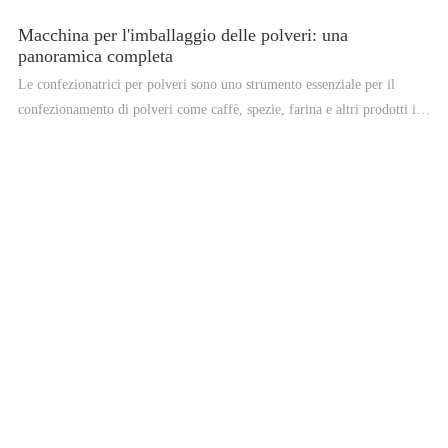
Macchina per l'imballaggio delle polveri: una
panoramica completa
Le confezionatrici per polveri sono uno strumento essenziale per il
confezionamento di polveri come caffè, spezie, farina e altri prodotti in
polvere. Queste macchine sono progettate per riempire e sigillare
accuratamente le polveri in una varietà di formati di imballaggio, inclusi
sacchetti, sacchetti e bustine. In questo articolo, forniremo una
panoramica completa delle macchine per l'imballaggio delle polveri,
inclusi i tipi, i principi di funzionamento, i vantaggi e le applicazioni.