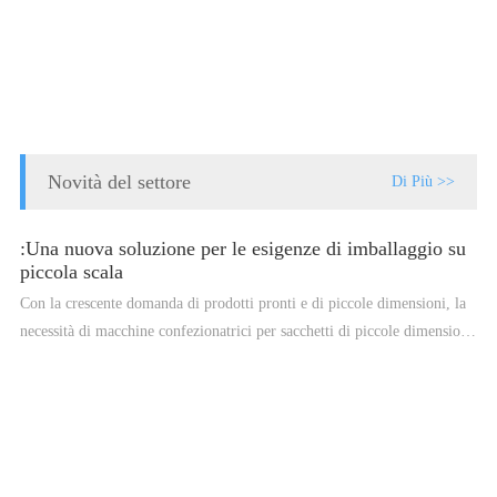
Novità del settore
Di Più >>
:Una nuova soluzione per le esigenze di imballaggio su
piccola scala
Con la crescente domanda di prodotti pronti e di piccole dimensioni, la
necessità di macchine confezionatrici per sacchetti di piccole dimensioni
è in aumento. Le confezionatrici per sacchetti di piccole dimensioni
sono progettate per soddisfare le esigenze specifiche dei requisiti di
imballaggio su piccola scala e offrono numerosi vantaggi rispetto ai
metodi di imballaggio tradizionali. Le confezionatrici per sacchetti di
piccole dimensioni sono compatte, portatili e facili da usare, il che le