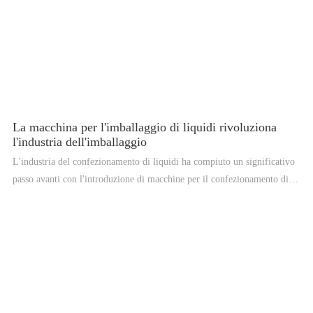
La macchina per l'imballaggio di liquidi rivoluziona
l'industria dell'imballaggio
L'industria del confezionamento di liquidi ha compiuto un significativo
passo avanti con l'introduzione di macchine per il confezionamento di
liquidi. Queste macchine innovative hanno rivoluzionato il modo in cui i
prodotti liquidi vengono confezionati e distribuiti, fornendo una
soluzione più efficiente ed economica per i produttori. Le
confezionatrici per liquidi sono dispositivi altamente avanzati e
sofisticati progettati per gestire il confezionamento di prodotti liquidi
come acqua, succhi, latte e altre bevande. Le macchine sono in grado di
riempire e confezionare migliaia di bottiglie all'ora, consentendo ai