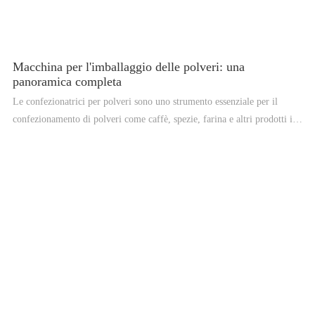
Macchina per l'imballaggio delle polveri: una
panoramica completa
Le confezionatrici per polveri sono uno strumento essenziale per il
confezionamento di polveri come caffè, spezie, farina e altri prodotti in
polvere. Queste macchine sono progettate per riempire e sigillare
accuratamente le polveri in una varietà di formati di imballaggio, inclusi
sacchetti, sacchetti e bustine. In questo articolo, forniremo una
panoramica completa delle macchine per l'imballaggio delle polveri,
inclusi i tipi, i principi di funzionamento, i vantaggi e le applicazioni.