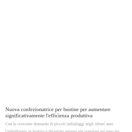
metodi di imballaggio tradizionali. Le confezionatrici per sacchetti di
piccole dimensioni sono compatte, portatili e facili da usare, il che le
rende ideali per le aziende con spazio limitato o che richiedono un
confezionamento frequente di prodotti di piccole dimensioni. Sono
inoltre versatili e possono essere utilizzate per confezionare un'ampia
gamma di prodotti, inclusi alimenti, prodotti farmaceutici e cosmetici.
Nuova confezionatrice per bustine per aumentare
significativamente l'efficienza produttiva
Con la crescente domanda di piccoli imballaggi negli ultimi anni,
l'imballaggio in bustina è diventato sempre più popolare sul mercato. Al