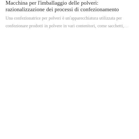
Macchina per l'imballaggio delle polveri:
razionalizzazione dei processi di confezionamento
Una confezionatrice per polveri è un'apparecchiatura utilizzata per
confezionare prodotti in polvere in vari contenitori, come sacchetti,
buste e bottiglie. Queste macchine sono progettate per gestire un'ampia
gamma di prodotti in polvere, da prodotti alimentari come spezie e
farine a prodotti industriali come prodotti chimici e minerali. La
confezionatrice per polveri è un'attrezzatura essenziale per i produttori,
in quanto semplifica il processo di confezionamento e aumenta la
produttività. La macchina è progettata per pesare e riempire
accuratamente i contenitori con la quantità di polvere richiesta,
garantendo consistenza e riducendo gli sprechi. Uno dei principali
vantaggi di una confezionatrice in polvere è la sua versatilità. Queste
macchine possono essere utilizzate per confezionare diversi tipi di
prodotti in polvere e possono essere personalizzate per soddisfare le
esigenze specifiche del produttore. Ciò significa che un produttore può
utilizzare la stessa macchina per confezionare prodotti diversi,
risparmiando tempo e denaro.