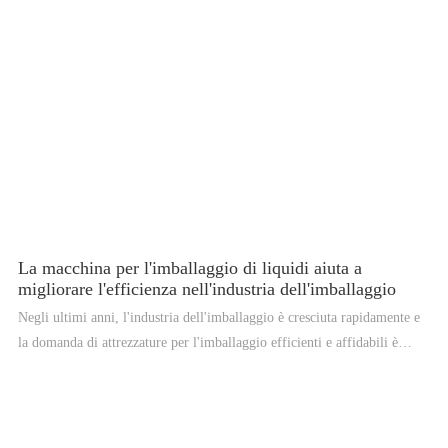
produttori di soddisfare la crescente domanda di prodotti liquidi sul
mercato.
La macchina per l'imballaggio di liquidi aiuta a
migliorare l'efficienza nell'industria dell'imballaggio
Negli ultimi anni, l'industria dell'imballaggio è cresciuta rapidamente e
la domanda di attrezzature per l'imballaggio efficienti e affidabili è
aumentata. Una delle soluzioni più innovative emerse in questo campo è
la confezionatrice per liquidi. Una confezionatrice per liquidi è
un'apparecchiatura avanzata progettata per confezionare diversi tipi di
liquidi come succhi, acqua, latte e altre bevande. La macchina è