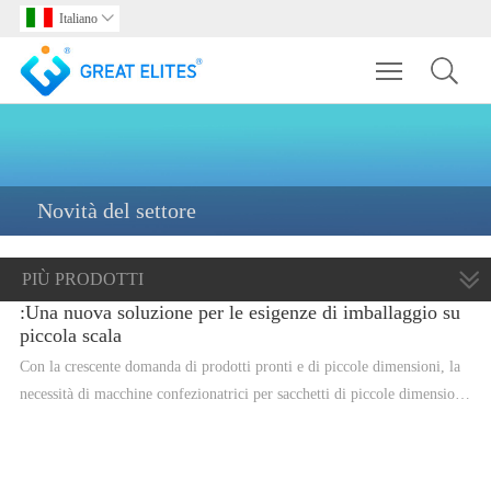
Italiano

Toggle main m
Novità del settore
PIÙ PRODOTTI
:Una nuova soluzione per le esigenze di imballaggio su
piccola scala
Con la crescente domanda di prodotti pronti e di piccole dimensioni, la
necessità di macchine confezionatrici per sacchetti di piccole dimensioni
è in aumento. Le confezionatrici per sacchetti di piccole dimensioni
sono progettate per soddisfare le esigenze specifiche dei requisiti di
imballaggio su piccola scala e offrono numerosi vantaggi rispetto ai