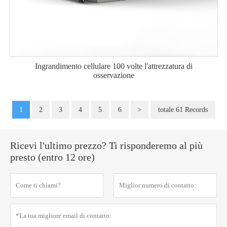
Ingrandimento cellulare 100 volte l'attrezzatura di
osservazione
1
2
3
4
5
6
>
totale 61 Records
Ricevi l'ultimo prezzo? Ti risponderemo al più
presto (entro 12 ore)