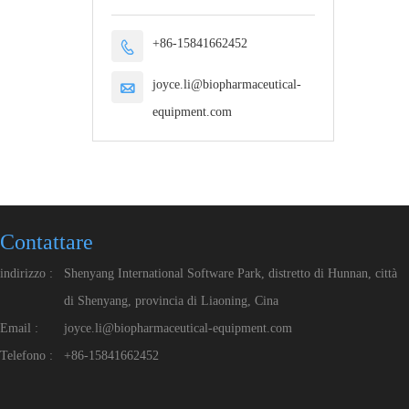
+86-15841662452

joyce.li@biopharmaceutical-

equipment.com
Contattare
indirizzo :
Shenyang International Software Park, distretto di Hunnan, città
di Shenyang, provincia di Liaoning, Cina
Email :
joyce.li@biopharmaceutical-equipment.com
Telefono :
+86-15841662452