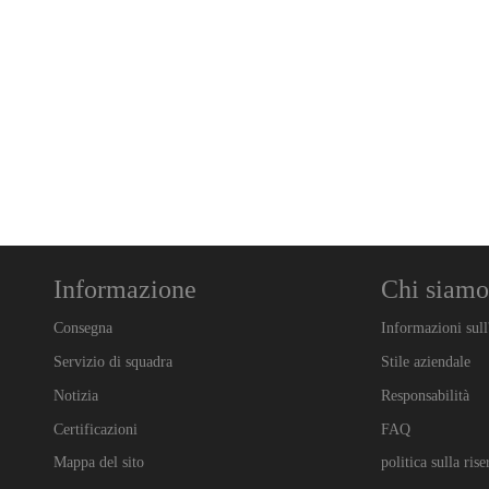
Informazione
Chi siamo
Consegna
Informazioni sull
Servizio di squadra
Stile aziendale
Notizia
Responsabilità
Certificazioni
FAQ
Mappa del sito
politica sulla ris