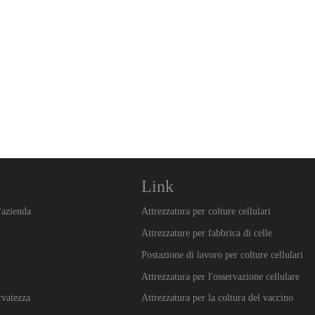
Link
'azienda
Attrezzatura per colture cellulari
Attrezzature per fabbrica di celle
Postazione di lavoro per colture cellulari
Attrezzatura per l'osservazione cellulare
ervatezza
Attrezzatura per la coltura del vaccino