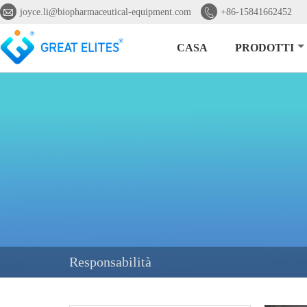


joyce.li@biopharmaceutical-equipment.com
+86-15841662452
CASA
PRODOTTI
Responsabilità