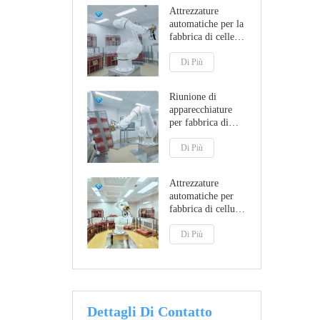
Attrezzature
automatiche per la
fabbrica di celle
azionate da robot
Di Più
Riunione di
apparecchiature
per fabbrica di
celle automatiche
GMP A
Di Più
Attrezzature
automatiche per
fabbrica di cellule
animali
Di Più
Dettagli Di Contatto