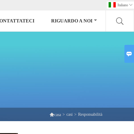
Italiano

ONTATTATECI
RIGUARDO A NOI


>
casi
>
Responsabilità
casa