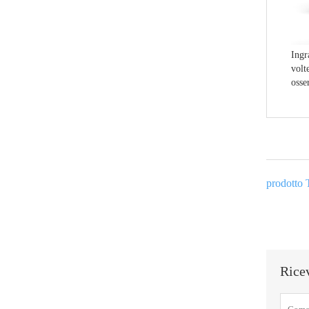
Ingr
volt
osse
prodotto 
Ricev