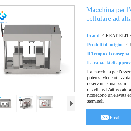
Macchina per l'
cellulare ad alt
brand
GREAT ELIT
Prodotti di origine
C
Il Tempo di consegna
La capacità di appro
La macchina per l'osser
potenza viene utilizzat
osservare e analizzare lo
di cellule. L'attrezzatu
richiedono un'elevata ef
staminali.

Email