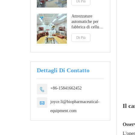
GMP A
Di Più
Attrezzature
automatiche per
fabbrica di cellule
animali
Di Più
Dettagli Di Contatto
+86-15841662452

joyce.li@biopharmaceutical-

Il
ca
equipment.com
Osser
L'oper