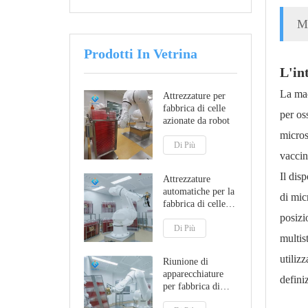
Ma
Prodotti In Vetrina
L'in
La mac
Attrezzature per
fabbrica di celle
per os
azionate da robot
micros
Di Più
vaccini
Il dis
Attrezzature
automatiche per la
di mic
fabbrica di celle
azionate da robot
posizi
Di Più
multis
utiliz
Riunione di
apparecchiature
defini
per fabbrica di
celle automatiche