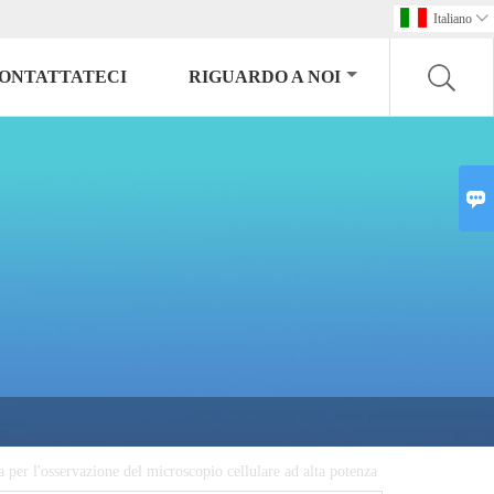
Italiano

ONTATTATECI
RIGUARDO A NOI

 per l'osservazione del microscopio cellulare ad alta potenza