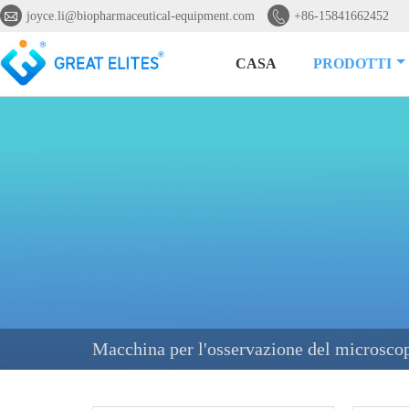


joyce.li@biopharmaceutical-equipment.com
+86-15841662452
CASA
PRODOTTI
Macchina per l'osservazione del microscopi