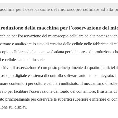
cchina per l'osservazione del microscopio cellulare ad alta p
troduzione della macchina per l'osservazione del mic
china per l'osservazione del microscopio cellulare ad alta potenza vien
servare e analizzare lo stato di crescita delle cellule nelle fabbriche di 
copio cellulare ad alta potenza è adatta per le imprese di produzione c
 e cellule staminali in serie.
positivo di osservazione è composto principalmente da quattro parti: tel
roscopio digitale e sistema di controllo software automatico integrato. Il
onare contenitori per colture cellulari multistrato; Il meccanismo di soll
trato per facilitare l'osservazione del fondo del contenitore; Il sistema d
zato principalmente per osservare le superfici superiore e inferiore di con
zione sul display.