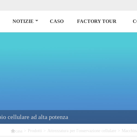
NOTIZIE
CASO
FACTORY TOUR
C
o cellulare ad alta potenza

>
Prodotti
>
Attrezzatura per l'osservazione cellulare
>
Macchina
casa